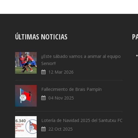
ÚLTIMAS NOTICIAS
P
¡¡Este sábado vamos a animar al equipo
Senior!!
12 Mar 2026
Fallecimiento de Brais Pampín
04 Nov 2025
Lotería de Navidad 2025 del Santutxu FC
22 Oct 2025