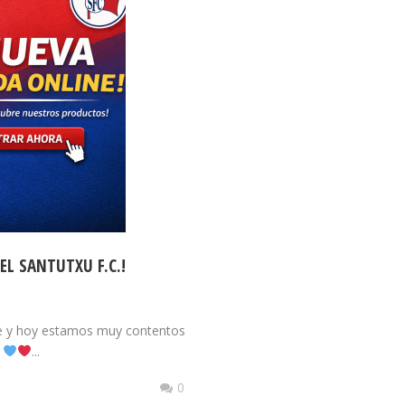
EL SANTUTXU F.C.!
te y hoy estamos muy contentos
!
...
0