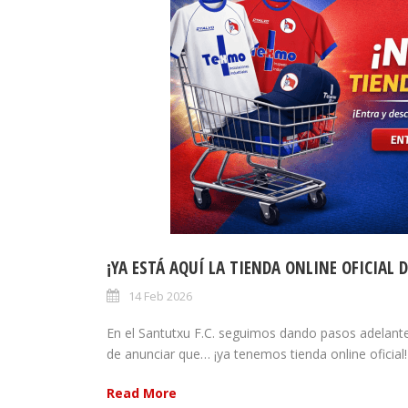
¡YA ESTÁ AQUÍ LA TIENDA ONLINE OFICIAL D
14 Feb 2026
En el Santutxu F.C. seguimos dando pasos adelan
de anunciar que… ¡ya tenemos tienda online oficial
Read More