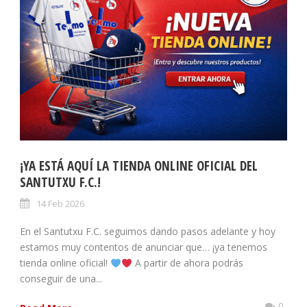
¡YA ESTÁ AQUÍ LA TIENDA ONLINE OFICIAL DEL
SANTUTXU F.C.!
14 Feb 2026
En el Santutxu F.C. seguimos dando pasos adelante y hoy
estamos muy contentos de anunciar que… ¡ya tenemos
tienda online oficial!
A partir de ahora podrás
conseguir de una...
0