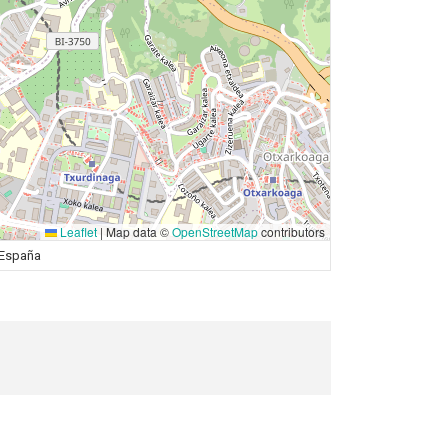
Leaflet
|
Map data ©
OpenStreetMap
contributors
, España