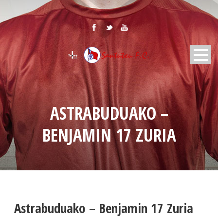
ASTRABUDUAKO –
BENJAMIN 17 ZURIA
Astrabuduako – Benjamin 17 Zuria