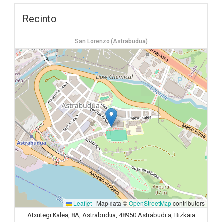
Recinto
San Lorenzo (Astrabudua)
Leaflet
|
Map data ©
OpenStreetMap
contributors
Atxutegi Kalea, 8A, Astrabudua, 48950 Astrabudua, Bizkaia