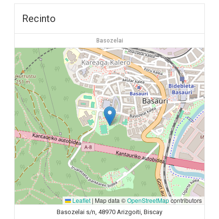
Recinto
Basozelai
Leaflet
|
Map data ©
OpenStreetMap
contributors
Basozelai s/n, 48970 Arizgoiti, Biscay