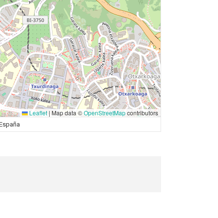
Leaflet
|
Map data ©
OpenStreetMap
contributors
, España