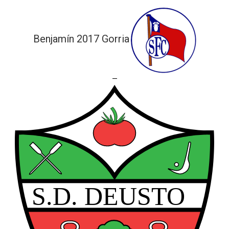
Benjamín 2017 Gorria
—
De