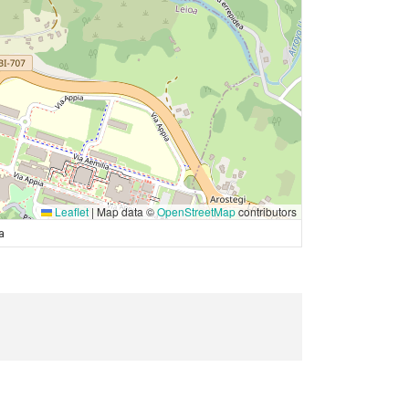
Leaflet
|
Map data ©
OpenStreetMap
contributors
a