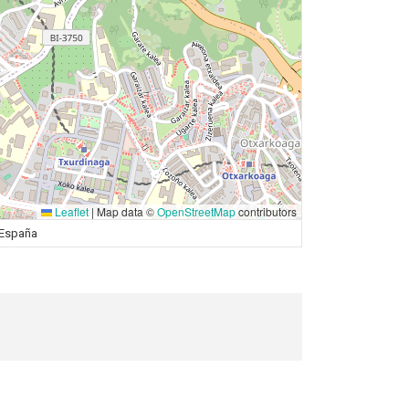
Leaflet
|
Map data ©
OpenStreetMap
contributors
, España