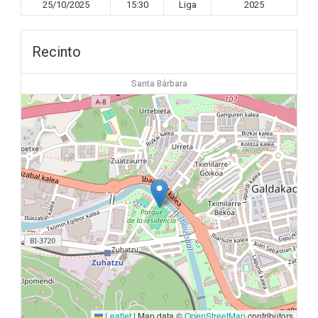
25/10/2025
15:30
Liga
2025
Recinto
Santa Bárbara
Leaflet
|
Map data ©
OpenStreetMap
contributors