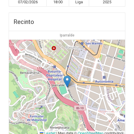
07/02/2026
18:00
Liga
2025
Recinto
Iparralde
Leaflet
|
Map data ©
OpenStreetMap
contributors