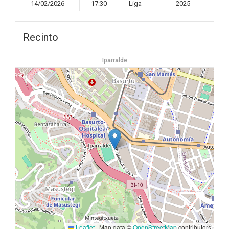
14/02/2026
17:30
Liga
2025
Recinto
Iparralde
Leaflet
|
Map data ©
OpenStreetMap
contributors