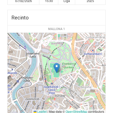
07/02/2026
15:30
Liga
2025
Recinto
MALLONA 1
Leaflet
|
Map data ©
OpenStreetMap
contributors