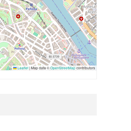
Leaflet
|
Map data ©
OpenStreetMap
contributors