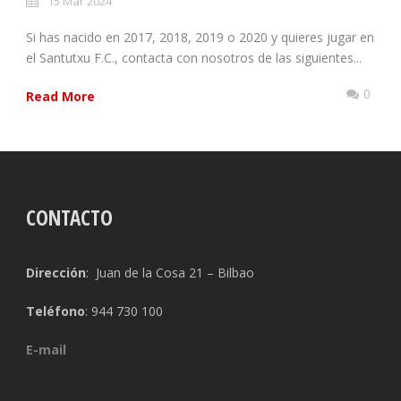
15 Mar 2024
Si has nacido en 2017, 2018, 2019 o 2020 y quieres jugar en
el Santutxu F.C., contacta con nosotros de las siguientes...
0
Read More
CONTACTO
Dirección
: Juan de la Cosa 21 – Bilbao
Teléfono
: 944 730 100
E-mail