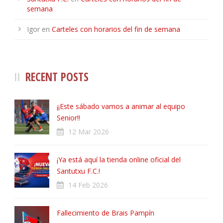
1
PENALTIES WON
semana
Array
3
OFFSIDES
Igor
en
Carteles con horarios del fin de semana
RECENT POSTS
¡¡Este sábado vamos a animar al equipo
Senior!!
12 Mar 2026
¡Ya está aquí la tienda online oficial del
Santutxu F.C.!
14 Feb 2026
Fallecimiento de Brais Pampín