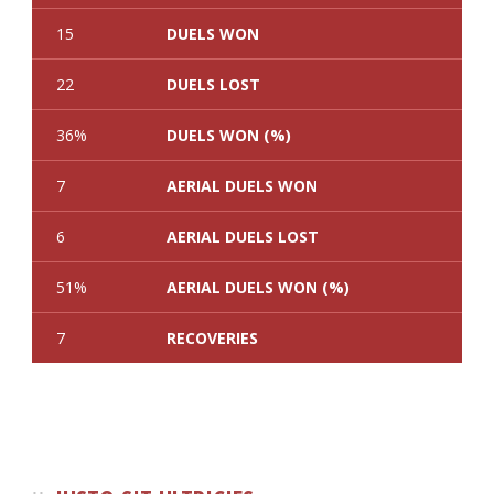
15
DUELS WON
22
DUELS LOST
36%
DUELS WON (%)
7
AERIAL DUELS WON
6
AERIAL DUELS LOST
51%
AERIAL DUELS WON (%)
7
RECOVERIES
1
3
TACKLES WON
GOALS
Array
0
0
TACKLES LOST
PENALTY GOALS