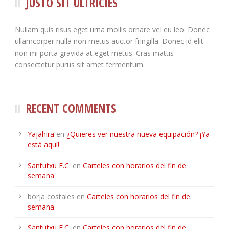
JUSTO SIT ULTRICIES
Array
100%
230
TACKLES WON (%)
MINUTES PER GOAL
Nullam quis risus eget urna mollis ornare vel eu leo. Donec
Array
ullamcorper nulla non metus auctor fringilla. Donec id elit
5
5
CLEARANCES
TOTAL SHOTS ON TARGET
non mi porta gravida at eget metus. Cras mattis
Array
consectetur purus sit amet fermentum.
3
7
BLOCKS
TOTAL SHOTS OFF TARGET
Array
1
45.6%
INTERCEPTIONS
SHOOTING ACCURACY
Array
RECENT COMMENTS
3
3
PENALTIES CONCEDED
SUCCESSFUL CROSSES
Array
Yajahira
en
¿Quieres ver nuestra nueva equipación? ¡Ya
2
2
FOULS WON
UNSUCCESSFUL CROSSES
está aquí!
Array
1
66.8%
FOULS CONCEDED
SUCCESSFUL CROSSES (%)
Santutxu F.C.
en
Carteles con horarios del fin de
Array
semana
1
0
YELLOW CARDS
ASSISTS
Array
borja costales
en
Carteles con horarios del fin de
semana
1
4
RED CARDS
CHANCES CREATED
Array
Santutxu F.C.
en
Carteles con horarios del fin de