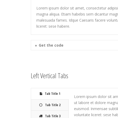
Lorem ipsum dolor sit amet, consectetur adipisic
magna aliqua. Etiam habebis sem dicantur magna
malesuada fames. Idque Caesaris facere voluntat
liceret: sese habere.
Get the code
Left Vertical Tabs
Tab Title 1
Lorem ipsum dolor sit ame
ut labore et dolore magn
Tab Title 2
euismod. Inmensae subtili
voluntate liceret: sese ha
Tab Title 3