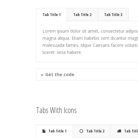
Tab Title 1
Tab Title 2
Tab Title 3
Lorem ipsum dolor sit amet, consectetur adipisic
magna aliqua. Etiam habebis sem dicantur magna
malesuada fames. Idque Caesaris facere voluntat
liceret: sese habere.
Get the code
Tabs With Icons
Tab Title 1
Tab Title 2
Tab Titl