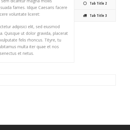
s sem dicantur magna mollis
Tab Title 2
lesuada fames. Idque Caesaris facere
cere voluntate liceret:
Tab Title 3
etur adipisici elit, sed eiusmod
a. Quisque ut dolor gravida, placerat
ulputate felis rhoncus. Tityre, tu
ubitamus multa iter quae et nos
 senectus et netus.