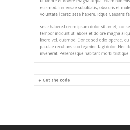
ut labore et dolore magna aliqua. Etiam habebi
euismod. Inmensae subtilitatis, obscuris et ma
voluntate liceret: sese habere. Idque Caesaris fa
sese habere.Lorem ipsum dolor sit amet, consect
tempor incidunt ut labore et dolore magna aliqu
libero vel, euismod. Donec sed odio operae, eu v
patulae recubans sub tegmine fagi dolor. Nec d
invenerat. Pellentesque habitant morbi tristique
Get the code