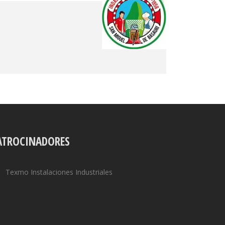
ATROCINADORES
Texmo Instalaciones Industriales