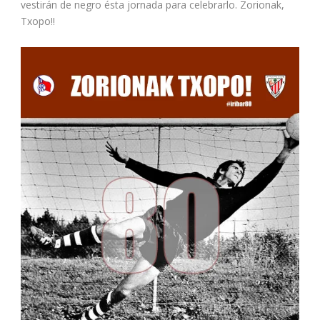
vestirán de negro ésta jornada para celebrarlo. Zorionak,
Txopo!!